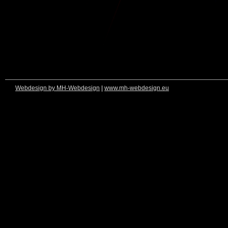
Webdesign by MH-Webdesign
|
www.mh-webdesign.eu